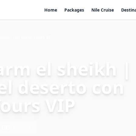
Home
Packages
Nile Cruise
Destin
serto con Egypt Tours VIP
arm el sheikh |
el deserto con
Tours VIP
.00
a persona