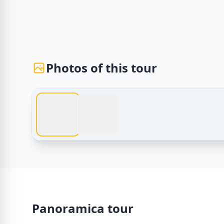
Photos of this tour
Tour dell'Egitto – quad tour sharm el sheikh | Avve
Panoramica tour