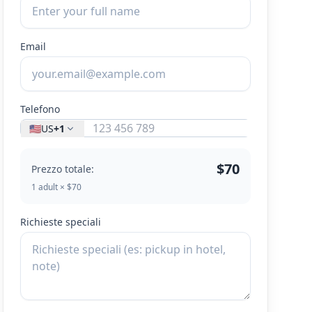
Email
Telefono
🇺🇸
US
+1
$70
Prezzo totale:
1 adult × $70
Richieste speciali