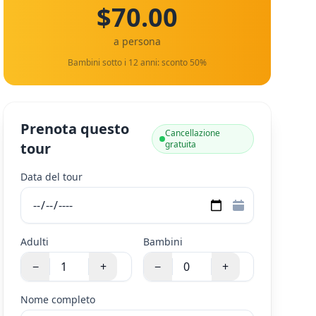
$70.00
a persona
Bambini sotto i 12 anni: sconto 50%
Prenota questo
Cancellazione
gratuita
tour
Data del tour
Adulti
Bambini
−
+
−
+
Nome completo