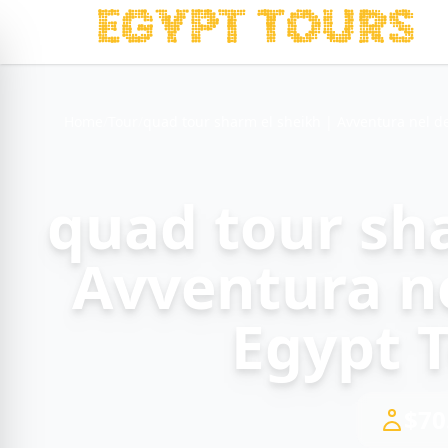
Home
/
Tour
/
quad tour sharm el sheikh | Avventura nel de
quad tour sh
Avventura n
Egypt 
$70