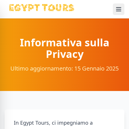
Ope
Informativa sulla
Privacy
Ultimo aggiornamento: 15 Gennaio 2025
In Egypt Tours, ci impegniamo a