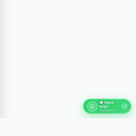
💬 Need
Help?
Chat with us!