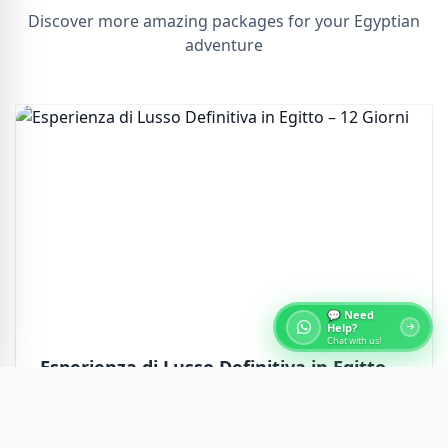
Discover more amazing packages for your Egyptian
adventure
💬 Need
Help?
Chat with us!
Esperienza di Lusso Definitiva in Egitto –
12 Giorni
Scopri un tour di lusso in Egitto di 12 giorni tra Il