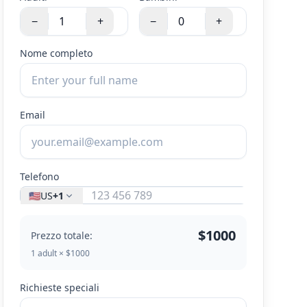
−
+
−
+
Nome completo
Email
Telefono
🇺🇸
US
+1
$1000
Prezzo totale:
1 adult × $1000
Richieste speciali