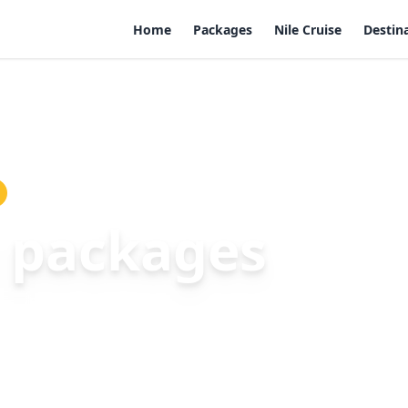
Home
Packages
Nile Cruise
Destin
n packages
na