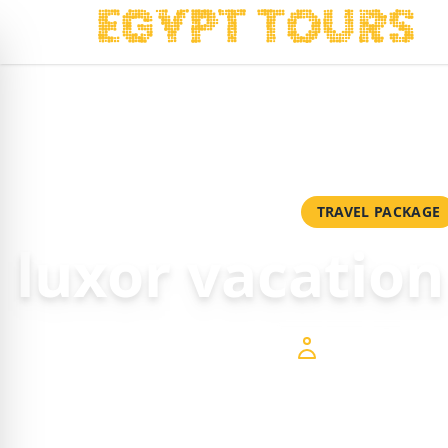
Home
/
Pacchetti
/
luxor vacation packages
TRAVEL PACKAGE
luxor vacatio
$1,000
a perso