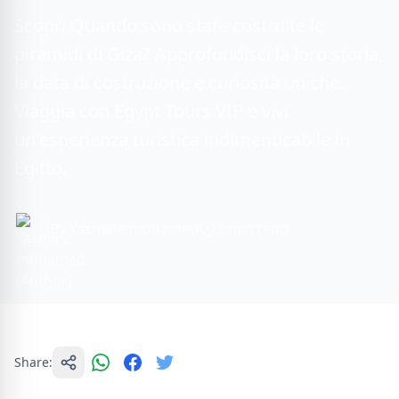
Scopri Quando sono state costruite le
piramidi di Giza? Approfondisci la loro storia,
la data di costruzione e curiosità uniche.
Viaggia con Egypt Tours VIP e vivi
un'esperienza turistica indimenticabile in
Egitto.
By Yasmine muhamed
2 min read
Share: