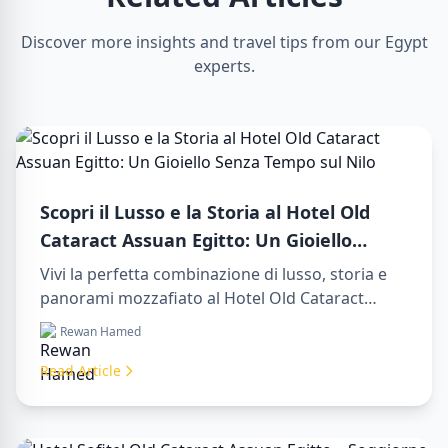
Discover more insights and travel tips from our Egypt
experts.
Scopri il Lusso e la Storia al Hotel Old
Cataract Assuan Egitto: Un Gioiello
Senza Tempo sul Nilo
Vivi la perfetta combinazione di lusso, storia e
panorami mozzafiato al Hotel Old Cataract
Assuan Egitto. Esplora indimenticabili day tours
Rewan Hamed
in luxor egypt e goditi un memorabile day trip to
aswan from luxor.
Read Article