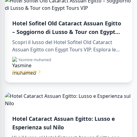
Hotel Sofitel Old Cataract Assuan Egitto
– Soggiorno di Lusso & Tour con Egypt
Tours VIP
Scopri il lusso del Hotel Sofitel Old Cataract
Assuan Egitto con Egypt Tours VIP. Esplora le
attrazioni di Assuan, goditi la vista sul Nilo e i
Yasmine muhamed
nostri servizi turistici premium. Prenota subito il
tuo viaggio da sogno in Egitto!
Read Article
Hotel Cataract Assuan Egitto: Lusso e
Esperienza sul Nilo