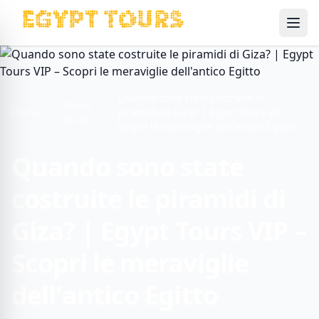
Ope
Quando sono state costruite le
Travel
Home
piramidi di Giza? | Egypt Tours VIP –
Guide
Scopri le meraviglie dell'antico Egitto
Quando sono state
costruite le piramidi di
Giza? | Egypt Tours VIP –
Scopri le meraviglie
dell'antico Egitto