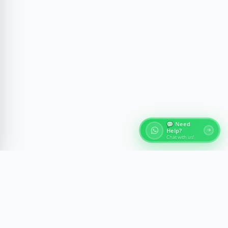
💬 Need
Help?
Chat with us!
Chi siamo - Tour dell'Egitto