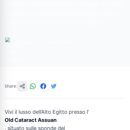
Crociera sul Nilo da Assuan a Luxor 3 notti e
esplora un indimenticabile Viaggio a Luxor
durante le tue Vacanze a Luxor, Egitto."
By Rewan Hamed
2 min read
Share:
Vivi il lusso dell’Alto Egitto presso l’
Old Cataract Assuan
, situato sulle sponde del