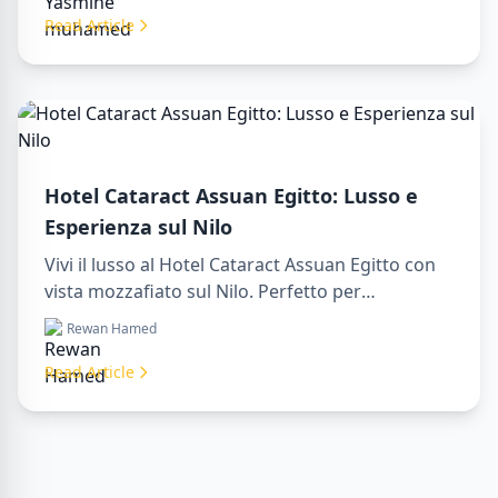
tuo viaggio da sogno in Egitto!
Read Article
Hotel Cataract Assuan Egitto: Lusso e
Esperienza sul Nilo
Vivi il lusso al Hotel Cataract Assuan Egitto con
vista mozzafiato sul Nilo. Perfetto per
organizzare un sharm to luxor day trip,
Rewan Hamed
prenotare tramite una luxor travel agency o con
un luxor tour guide. Comfort, cultura e
Read Article
avventura tutto in un unico soggiorno.