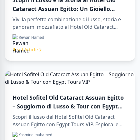
Scopri il Lusso e la Storia al Hotel Old
Cataract Assuan Egitto: Un Gioiello
Senza Tempo sul Nilo
Vivi la perfetta combinazione di lusso, storia e
panorami mozzafiato al Hotel Old Cataract
Assuan Egitto. Esplora indimenticabili day tours
Rewan Hamed
in luxor egypt e goditi un memorabile day trip to
aswan from luxor.
Read Article
Hotel Sofitel Old Cataract Assuan Egitto
– Soggiorno di Lusso & Tour con Egypt
Tours VIP
Scopri il lusso del Hotel Sofitel Old Cataract
Assuan Egitto con Egypt Tours VIP. Esplora le
attrazioni di Assuan, goditi la vista sul Nilo e i
Yasmine muhamed
nostri servizi turistici premium. Prenota subito il