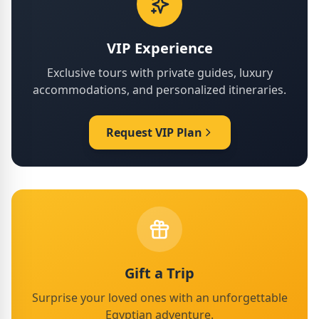
VIP Experience
Exclusive tours with private guides, luxury
accommodations, and personalized itineraries.
Request VIP Plan
Gift a Trip
Surprise your loved ones with an unforgettable
Egyptian adventure.