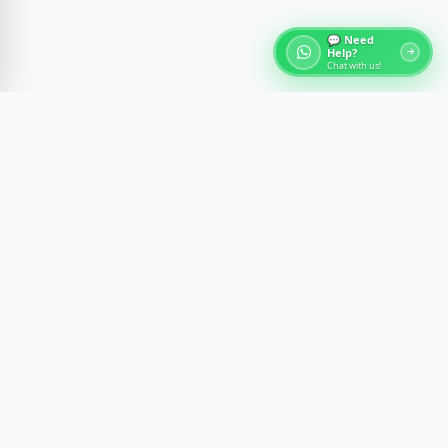
💬 Need
Help?
Chat with us!
Chi siamo - Tour dell'Egitto
Scopri le meraviglie dell'antico Egitto con esperienze
guidate da esperti al Cairo, Luxor, Assuan e sul Mar
Rosso. Creiamo viaggi memorabili con comfort,
sicurezza e approfondimenti culturali.
Newsletter