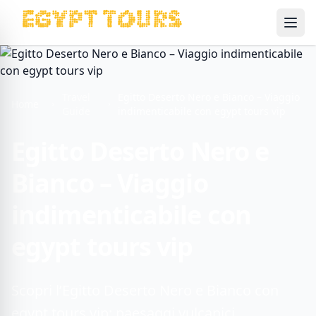
Ope
Travel
Egitto Deserto Nero e Bianco – Viaggio
Home
Guide
indimenticabile con egypt tours vip
Egitto Deserto Nero e
Bianco – Viaggio
indimenticabile con
egypt tours vip
Scopri l’Egitto Deserto Nero e Bianco con
egypt tours vip: paesaggi vulcanici,