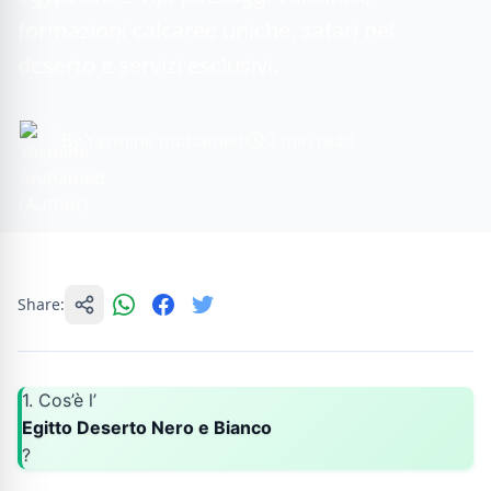
formazioni calcaree uniche, safari nel
deserto e servizi esclusivi.
By Yasmine muhamed
2 min read
Share:
1. Cos’è l’
Egitto Deserto Nero e Bianco
?