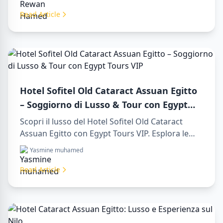
in luxor egypt e goditi un memorabile day trip to
aswan from luxor.
Read Article
Hotel Sofitel Old Cataract Assuan Egitto
– Soggiorno di Lusso & Tour con Egypt
Tours VIP
Scopri il lusso del Hotel Sofitel Old Cataract
Assuan Egitto con Egypt Tours VIP. Esplora le
attrazioni di Assuan, goditi la vista sul Nilo e i
Yasmine muhamed
nostri servizi turistici premium. Prenota subito il
tuo viaggio da sogno in Egitto!
Read Article