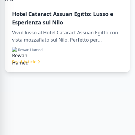
Hotel Cataract Assuan Egitto: Lusso e
Esperienza sul Nilo
Vivi il lusso al Hotel Cataract Assuan Egitto con
vista mozzafiato sul Nilo. Perfetto per
organizzare un sharm to luxor day trip,
Rewan Hamed
prenotare tramite una luxor travel agency o con
un luxor tour guide. Comfort, cultura e
Read Article
avventura tutto in un unico soggiorno.