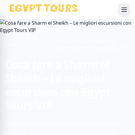
Ope
Travel
Cosa fare a Sharm el Sheikh – Le
Home
Guide
migliori escursioni con Egypt Tours VIP
Cosa fare a Sharm el
Sheikh – Le migliori
escursioni con Egypt
Tours VIP
Scopri cosa fare a Sharm el Sheikh! Mare,
deserto, immersioni e tour esclusivi con