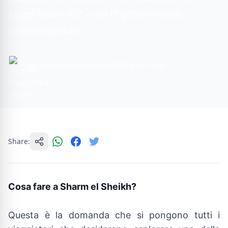
Egypt Tours VIP – vivi l’Egitto in modo
indimenticabile.
By Yasmine muhamed
2 min read
Share:
Cosa fare a Sharm el Sheikh?
Questa è la domanda che si pongono tutti i