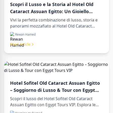
Scopri il Lusso e la Storia al Hotel Old
Cataract Assuan Egitto: Un Gioiello
Senza Tempo sul Nilo
Vivi la perfetta combinazione di lusso, storia e
panorami mozzafiato al Hotel Old Cataract
Assuan Egitto. Esplora indimenticabili day tours
Rewan Hamed
in luxor egypt e goditi un memorabile day trip to
aswan from luxor.
Read Article
Hotel Sofitel Old Cataract Assuan Egitto
– Soggiorno di Lusso & Tour con Egypt
Tours VIP
Scopri il lusso del Hotel Sofitel Old Cataract
Assuan Egitto con Egypt Tours VIP. Esplora le
attrazioni di Assuan, goditi la vista sul Nilo e i