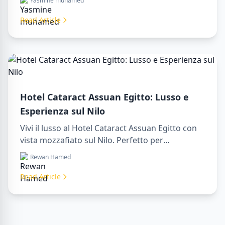
Yasmine muhamed
nostri servizi turistici premium. Prenota subito il
tuo viaggio da sogno in Egitto!
Read Article
Hotel Cataract Assuan Egitto: Lusso e
Esperienza sul Nilo
Vivi il lusso al Hotel Cataract Assuan Egitto con
vista mozzafiato sul Nilo. Perfetto per
organizzare un sharm to luxor day trip,
Rewan Hamed
prenotare tramite una luxor travel agency o con
un luxor tour guide. Comfort, cultura e
Read Article
avventura tutto in un unico soggiorno.