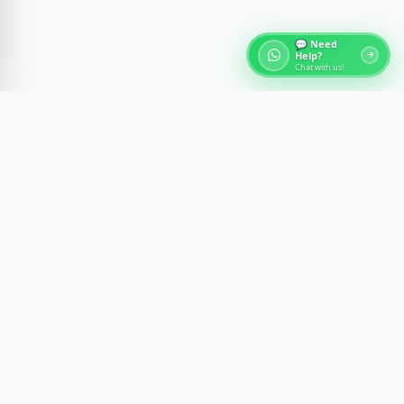
💬 Need
Help?
Chat with us!
Chi siamo - Tour dell'Egitto
Scopri le meraviglie dell'antico Egitto con esperienze
guidate da esperti al Cairo, Luxor, Assuan e sul Mar
Rosso. Creiamo viaggi memorabili con comfort,
sicurezza e approfondimenti culturali.