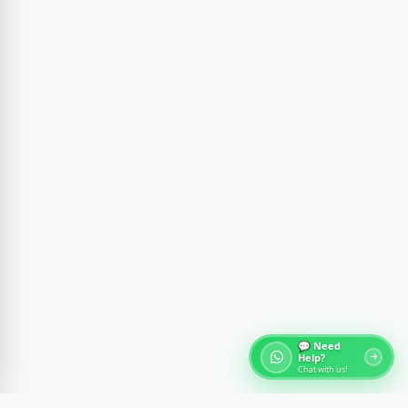
💬 Need
Help?
Chat with us!