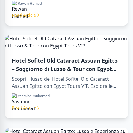
Assuan Egitto. Esplora indimenticabili day tours
Rewan Hamed
in luxor egypt e goditi un memorabile day trip to
aswan from luxor.
Read Article
Hotel Sofitel Old Cataract Assuan Egitto
– Soggiorno di Lusso & Tour con Egypt
Tours VIP
Scopri il lusso del Hotel Sofitel Old Cataract
Assuan Egitto con Egypt Tours VIP. Esplora le
attrazioni di Assuan, goditi la vista sul Nilo e i
Yasmine muhamed
nostri servizi turistici premium. Prenota subito il
tuo viaggio da sogno in Egitto!
Read Article