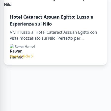
Hotel Cataract Assuan Egitto: Lusso e
Esperienza sul Nilo
Vivi il lusso al Hotel Cataract Assuan Egitto con
vista mozzafiato sul Nilo. Perfetto per
organizzare un sharm to luxor day trip,
Rewan Hamed
prenotare tramite una luxor travel agency o con
un luxor tour guide. Comfort, cultura e
Read Article
avventura tutto in un unico soggiorno.