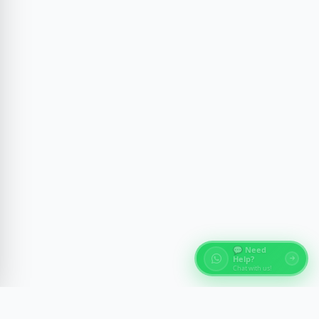
💬 Need
Help?
Chat with us!