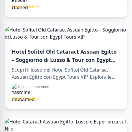
aswan from luxor.
Read Article
Hotel Sofitel Old Cataract Assuan Egitto
– Soggiorno di Lusso & Tour con Egypt
Tours VIP
Scopri il lusso del Hotel Sofitel Old Cataract
Assuan Egitto con Egypt Tours VIP. Esplora le
attrazioni di Assuan, goditi la vista sul Nilo e i
Yasmine muhamed
nostri servizi turistici premium. Prenota subito il
tuo viaggio da sogno in Egitto!
Read Article