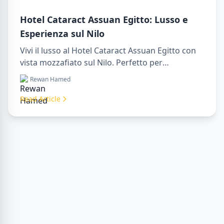
Hotel Cataract Assuan Egitto: Lusso e
Esperienza sul Nilo
Vivi il lusso al Hotel Cataract Assuan Egitto con
vista mozzafiato sul Nilo. Perfetto per
organizzare un sharm to luxor day trip,
Rewan Hamed
prenotare tramite una luxor travel agency o con
un luxor tour guide. Comfort, cultura e
Read Article
avventura tutto in un unico soggiorno.