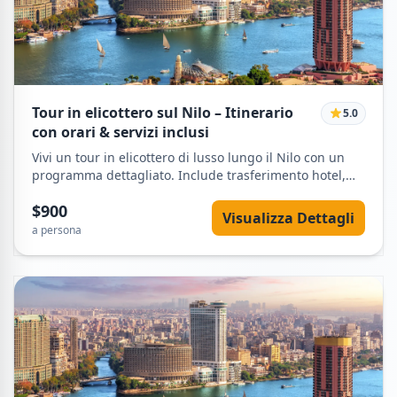
Tour in elicottero sul Nilo – Itinerario
5.0
con orari & servizi inclusi
Vivi un tour in elicottero di lusso lungo il Nilo con un
programma dettagliato. Include trasferimento hotel,
vedute aeree del Nilo e del Cairo e informazioni chiare
$900
su cosa è incluso e non incluso.
Visualizza Dettagli
a persona